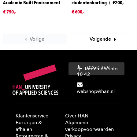
Academie Built Environment
studentenkorting -/- €200,-
€ 750,-
€ 600,-
Vorige
Volgende
(026) 369
Toon meer info
10 42
webshop@han.nl
Klantenservice
Over HAN
Bezorgen &
Algemene
afhalen
verkoopvoorwaarden
Retourneren &
Privacy