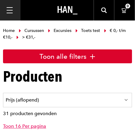
0
Home
Cursussen
Excursies
Toets test
€ 0,- t/m
€10,-
> €31,-
Toon alle filters
Producten
31 producten gevonden
Toon 16 Per pagina