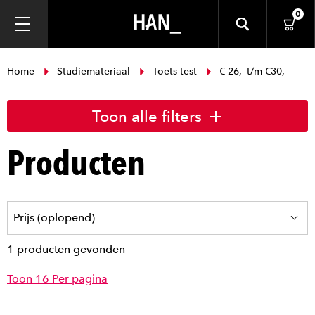
0
Home
Studiemateriaal
Toets test
€ 26,- t/m €30,-
Toon alle filters
Producten
1 producten gevonden
Toon 16 Per pagina