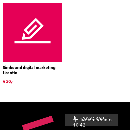
Simbound digital marketing
licentie
€ 30,-
(026) 369
Toon meer info
10 42