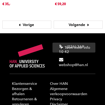
€ 35,-
€ 59,20
Vorige
Volgende
(026) 369
Toon meer info
10 42
webshop@han.nl
Klantenservice
Over HAN
Bezorgen &
Algemene
afhalen
verkoopvoorwaarden
Retourneren &
Privacy
annuleren
Disclaimer