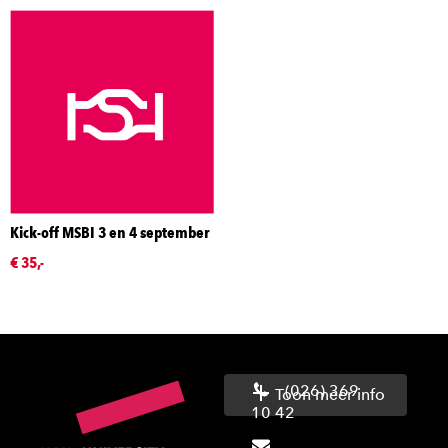
Kick-off MSBI 3 en 4 september
€ 35,-
(026) 369
Toon meer info
10 42