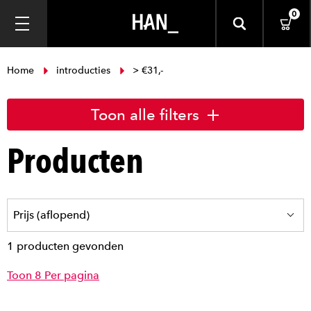
0
Home
introducties
> €31,-
Toon alle filters
Producten
1 producten gevonden
Toon 8 Per pagina