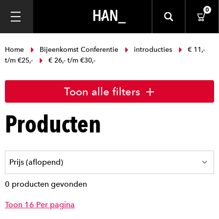
0
Home
Bijeenkomst Conferentie
introducties
€ 11,-
t/m €25,-
€ 26,- t/m €30,-
Toon alle filters
Producten
0 producten gevonden
Toon 16 Per pagina