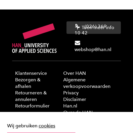
(026) 369
Toon meer info
10 42
webshop@han.nl
Klantenservice
Over HAN
Bezorgen &
Algemene
afhalen
verkoopvoorwaarden
Retourneren &
Privacy
annuleren
Disclaimer
Retourformulier
Han.nl
Over de HAN
Wij gebruiken
cookies