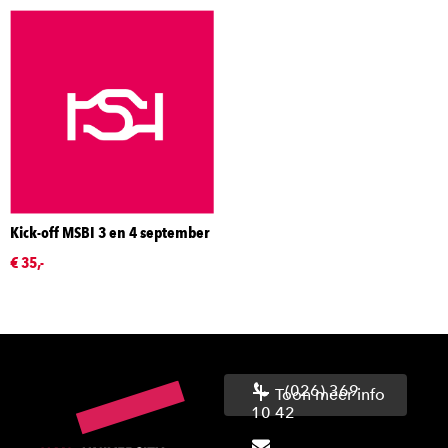
Kick-off MSBI 3 en 4 september
€ 35,-
(026) 369
Toon meer info
10 42