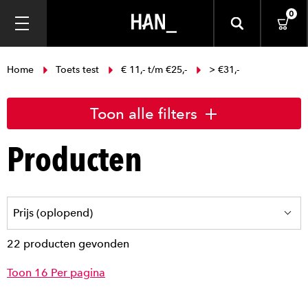
0
Home
Toets test
€ 11,- t/m €25,-
> €31,-
Toon alle filters
Producten
22 producten gevonden
Toon 16 Per pagina