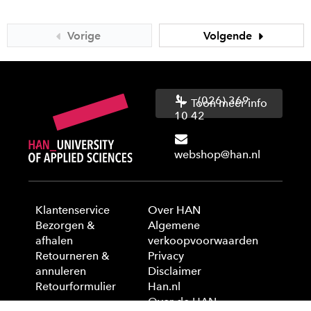
Vorige
Volgende
(026) 369
Toon meer info
10 42
webshop@han.nl
Klantenservice
Over HAN
Bezorgen &
Algemene
afhalen
verkoopvoorwaarden
Retourneren &
Privacy
annuleren
Disclaimer
Retourformulier
Han.nl
Over de HAN