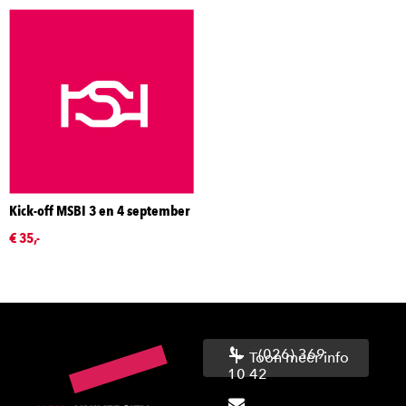
Kick-off MSBI 3 en 4 september
€ 35,-
(026) 369
Toon meer info
10 42