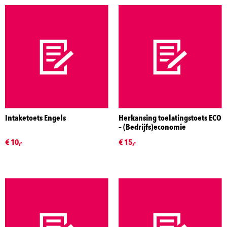
Intaketoets Engels
Herkansing toelatingstoets ECO
– (Bedrijfs)economie
€ 10,-
€ 15,-