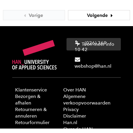
Vorige
Volgende
(026) 369
Toon meer info
10 42
webshop@han.nl
Klantenservice
Over HAN
Bezorgen &
Algemene
afhalen
verkoopvoorwaarden
Retourneren &
Privacy
annuleren
Disclaimer
Retourformulier
Han.nl
Over de HAN