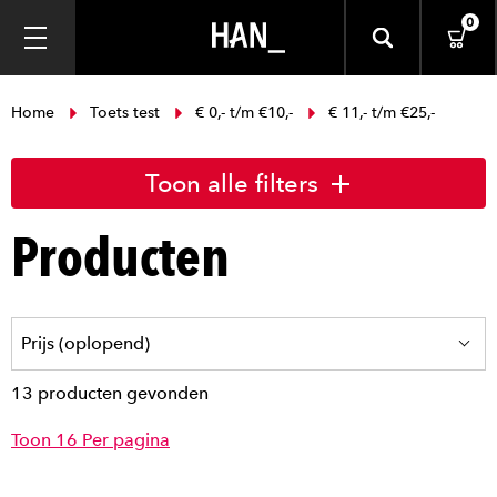
0
Home
Toets test
€ 0,- t/m €10,-
€ 11,- t/m €25,-
Toon alle filters
Producten
13 producten gevonden
Toon 16 Per pagina