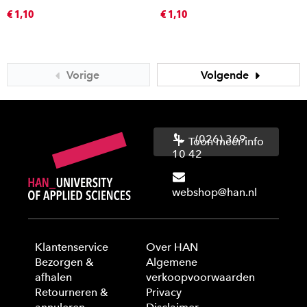
€ 1,10
€ 1,10
Vorige
Volgende
(026) 369
Toon meer info
10 42
webshop@han.nl
Klantenservice
Over HAN
Bezorgen &
Algemene
afhalen
verkoopvoorwaarden
Retourneren &
Privacy