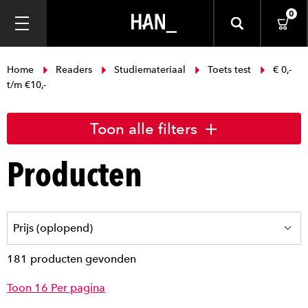
0
Home
Readers
Studiemateriaal
Toets test
€ 0,-
t/m €10,-
Toon alle filters
Producten
181 producten gevonden
Toon 16 Per pagina