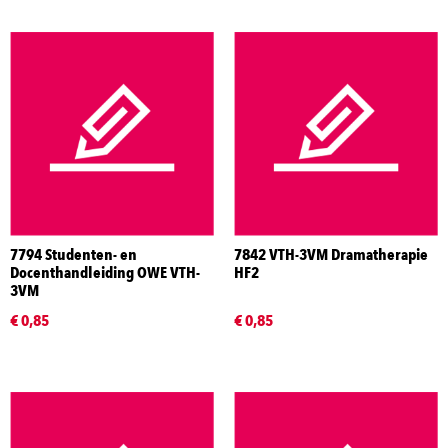
7794 Studenten- en
7842 VTH-3VM Dramatherapie
Docenthandleiding OWE VTH-
HF2
3VM
€ 0,85
€ 0,85