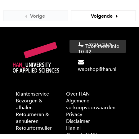
Vorige
Volgende
(026) 369
Toon meer info
10 42
webshop@han.nl
Klantenservice
Over HAN
Bezorgen &
Algemene
afhalen
verkoopvoorwaarden
Retourneren &
Privacy
annuleren
Disclaimer
Retourformulier
Han.nl
Over de HAN