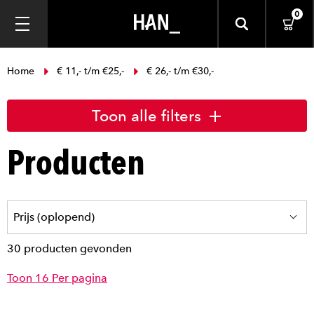
0
Home
€ 11,- t/m €25,-
€ 26,- t/m €30,-
Toon alle filters
Producten
30 producten gevonden
Toon 16 Per pagina