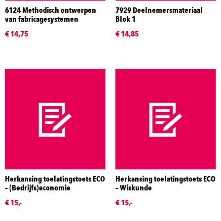
6124 Methodisch ontwerpen
7929 Deelnemersmateriaal
van fabricagesystemen
Blok 1
€ 14,75
€ 14,85
Herkansing toelatingstoets ECO
Herkansing toelatingstoets ECO
– (Bedrijfs)economie
– Wiskunde
€ 15,-
€ 15,-