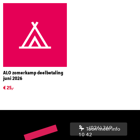
ALO zomerkamp deelbetaling
juni 2026
€ 25,-
(026) 369
Toon meer info
10 42