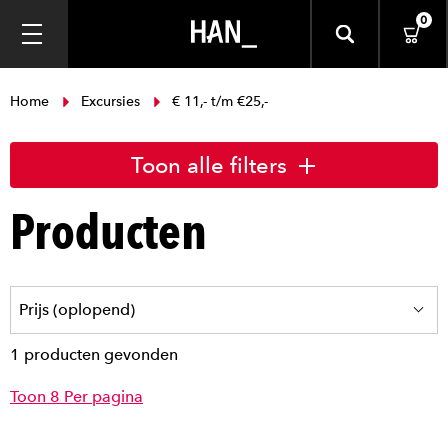
0
Home
Excursies
€ 11,- t/m €25,-
Toon alle filters
Producten
1 producten gevonden
Toon 8 Per pagina