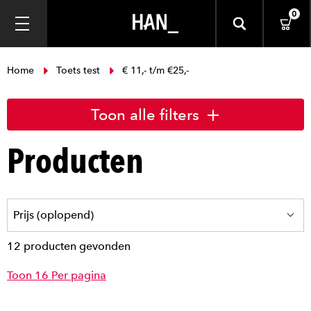
0
Home
Toets test
€ 11,- t/m €25,-
Toon alle filters
Producten
12 producten gevonden
Toon 16 Per pagina