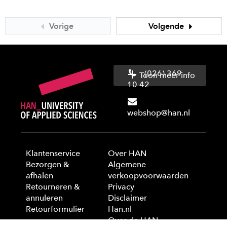
Vorige
Volgende
(026) 369
Toon meer info
10 42
webshop@han.nl
Klantenservice
Over HAN
Bezorgen &
Algemene
afhalen
verkoopvoorwaarden
Retourneren &
Privacy
annuleren
Disclaimer
Retourformulier
Han.nl
Over de HAN