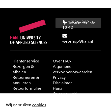
(026) 369
Toon meer info
10 42
webshop@han.nl
Klantenservice
Over HAN
Bezorgen &
Algemene
afhalen
verkoopvoorwaarden
Retourneren &
Privacy
annuleren
Disclaimer
Retourformulier
Han.nl
Over de HAN
Wij gebruiken
cookies