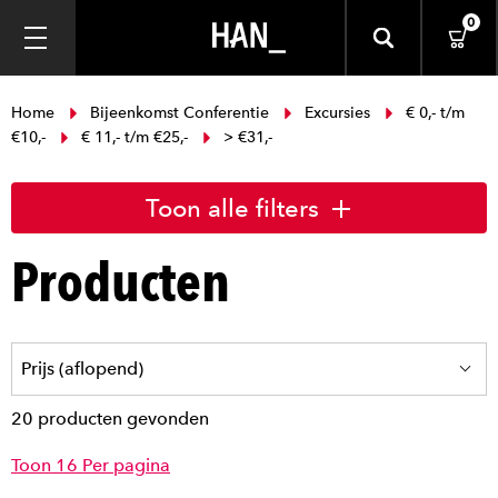
0
Home
Bijeenkomst Conferentie
Excursies
€ 0,- t/m
€10,-
€ 11,- t/m €25,-
> €31,-
Toon alle filters
Producten
20 producten gevonden
Toon 16 Per pagina