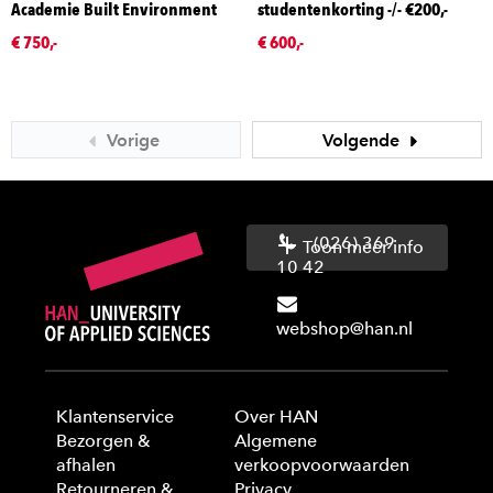
Academie Built Environment
studentenkorting -/- €200,-
€ 750,-
€ 600,-
Vorige
Volgende
(026) 369
Toon meer info
10 42
webshop@han.nl
Klantenservice
Over HAN
Bezorgen &
Algemene
afhalen
verkoopvoorwaarden
Retourneren &
Privacy