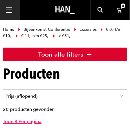
0
Home
Bijeenkomst Conferentie
Excursies
€ 0,- t/m
€10,-
€ 11,- t/m €25,-
> €31,-
Toon alle filters
Producten
20 producten gevonden
Toon 8 Per pagina