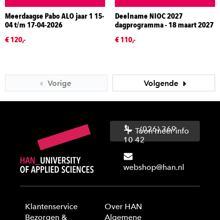
Meerdaagse Pabo ALO jaar 1 15-
Deelname NIOC 2027
04 t/m 17-04-2026
dagprogramma - 18 maart 2027
€ 120,-
€ 110,-
Vorige
Volgende
(026) 369
Toon meer info
10 42
webshop@han.nl
Klantenservice
Over HAN
Bezorgen &
Algemene