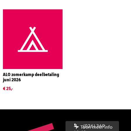
ALO zomerkamp deelbetaling
juni 2026
€ 25,-
(026) 369
Toon meer info