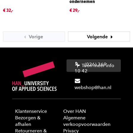
ondernemen
€ 32,-
€ 29,-
Vorige
Volgende
(026) 369
Toon meer info
10 42
webshop@han.nl
Klantenservice
Over HAN
Bezorgen &
Algemene
afhalen
verkoopvoorwaarden
Retourneren &
Privacy