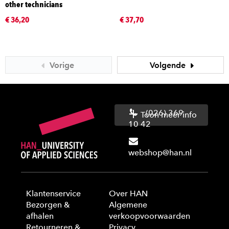
other technicians
€ 36,20
€ 37,70
Vorige
Volgende
(026) 369
Toon meer info
10 42
webshop@han.nl
Klantenservice
Over HAN
Bezorgen &
Algemene
afhalen
verkoopvoorwaarden
Retourneren &
Privacy