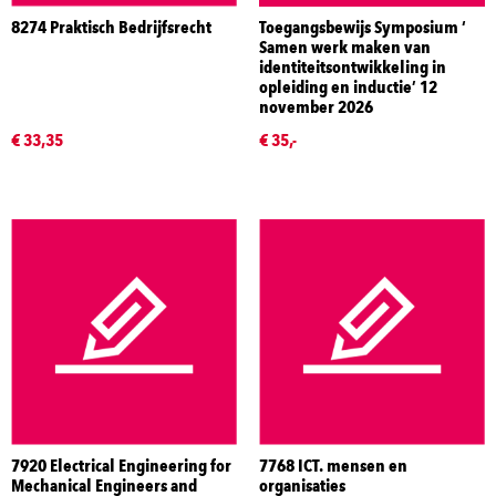
8274 Praktisch Bedrijfsrecht
Toegangsbewijs Symposium ‘
Samen werk maken van
identiteitsontwikkeling in
opleiding en inductie’ 12
november 2026
€ 33,35
€ 35,-
7920 Electrical Engineering for
7768 ICT. mensen en
Mechanical Engineers and
organisaties