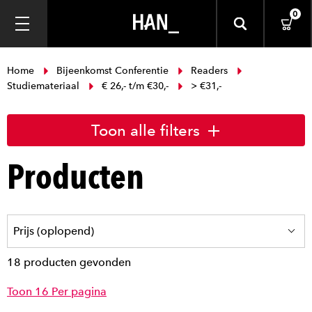
0
Home
Bijeenkomst Conferentie
Readers
Studiemateriaal
€ 26,- t/m €30,-
> €31,-
Toon alle filters
Producten
18 producten gevonden
Toon 16 Per pagina