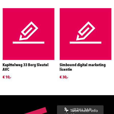
Kapittelweg 33 Borg Sleutel
Simbound digital marketing
AVC
licentie
€ 10,-
€ 30,-
(026) 369
Toon meer info