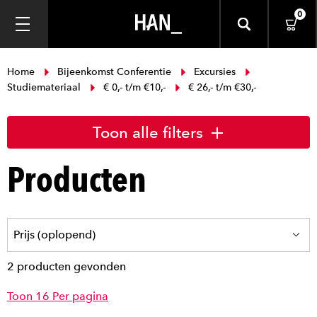
0
Home
Bijeenkomst Conferentie
Excursies
Studiemateriaal
€ 0,- t/m €10,-
€ 26,- t/m €30,-
Toon alle filters
Producten
2 producten gevonden
Toon 16 Per pagina