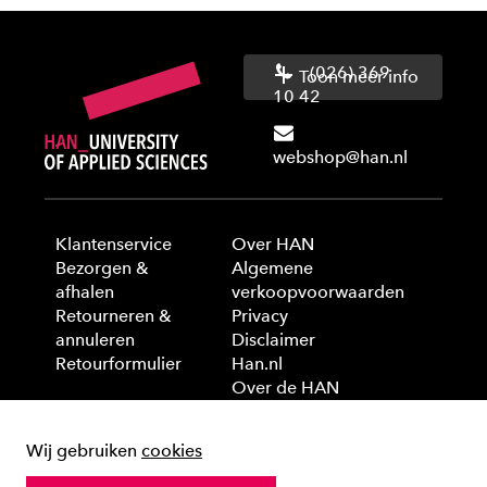
(026) 369
Toon meer info
10 42
webshop@han.nl
Klantenservice
Over HAN
Bezorgen &
Algemene
afhalen
verkoopvoorwaarden
Retourneren &
Privacy
annuleren
Disclaimer
Retourformulier
Han.nl
Over de HAN
Wij gebruiken
cookies
© 2025 HAN University of Applied Sciences