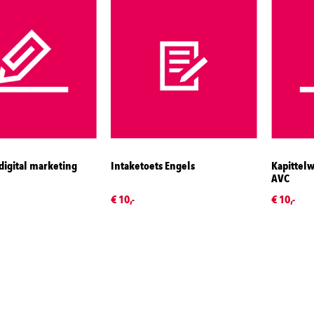
igital marketing
Intaketoets Engels
Kapittelw
AVC
€ 10,-
€ 10,-