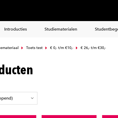
Introducties
Studiematerialen
Studentbege
emateriaal
Toets test
€ 0,- t/m €10,-
€ 26,- t/m €30,-
ducten