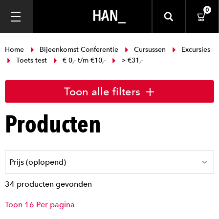
0
Home
Bijeenkomst Conferentie
Cursussen
Excursies
Toets test
€ 0,- t/m €10,-
> €31,-
Toon alle filters
Producten
34 producten gevonden
Toon 16 Per pagina