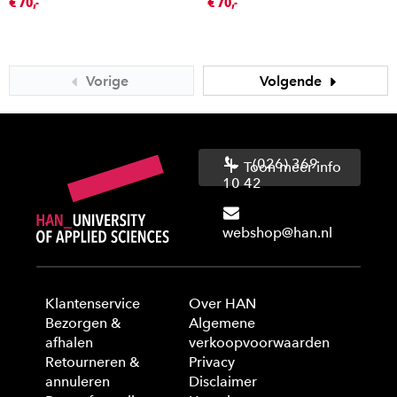
€ 70,-
€ 70,-
Vorige
Volgende
(026) 369
Toon meer info
10 42
webshop@han.nl
Klantenservice
Over HAN
Bezorgen &
Algemene
afhalen
verkoopvoorwaarden
Retourneren &
Privacy
annuleren
Disclaimer