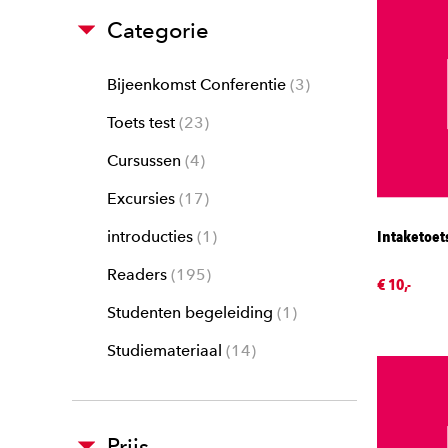
Categorie
Bijeenkomst Conferentie
3
Toets test
23
Cursussen
4
Excursies
17
Intaketoet
introducties
1
Readers
195
€ 10,-
Studenten begeleiding
1
Studiemateriaal
14
Prijs