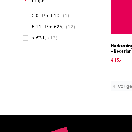
€ 0,- t/m €10,-
1
€ 11,- t/m €25,-
12
> €31,-
13
Herkansing
– Nederlan
€ 15,-
Vorige