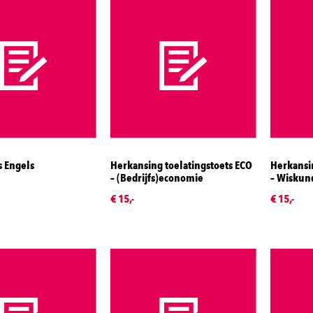
s Engels
Herkansing toelatingstoets ECO
Herkansin
– (Bedrijfs)economie
– Wiskun
€ 15,-
€ 15,-