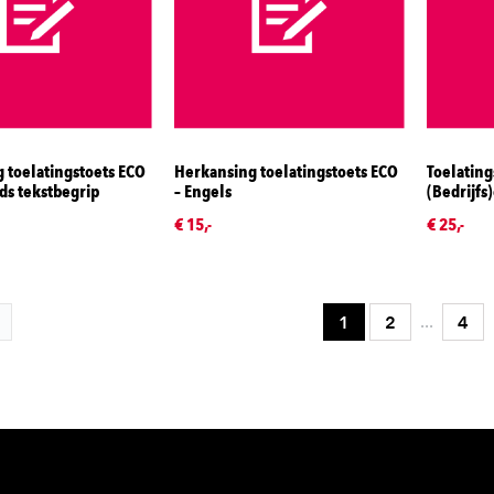
 toelatingstoets ECO
Herkansing toelatingstoets ECO
Toelating
ds tekstbegrip
– Engels
(Bedrijf
€ 15,-
€ 25,-
...
1
2
4