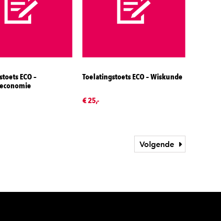
stoets ECO –
Toelatingstoets ECO – Wiskunde
s)economie
€ 25,-
Volgende