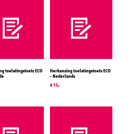
g toelatingstoets ECO
Herkansing toelatingstoets ECO
de
– Nederlands
€ 15,-