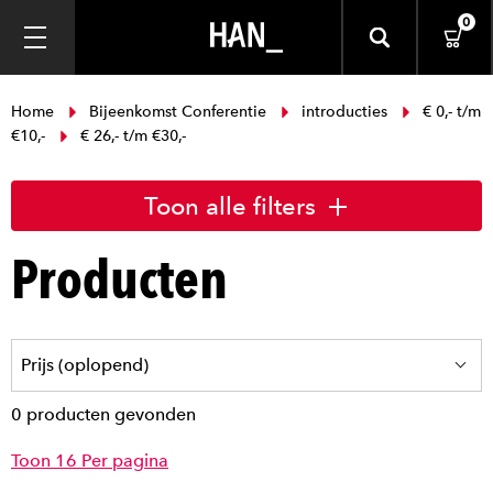
0
Home
Bijeenkomst Conferentie
introducties
€ 0,- t/m
€10,-
€ 26,- t/m €30,-
Toon alle filters
Producten
0 producten gevonden
Toon 16 Per pagina