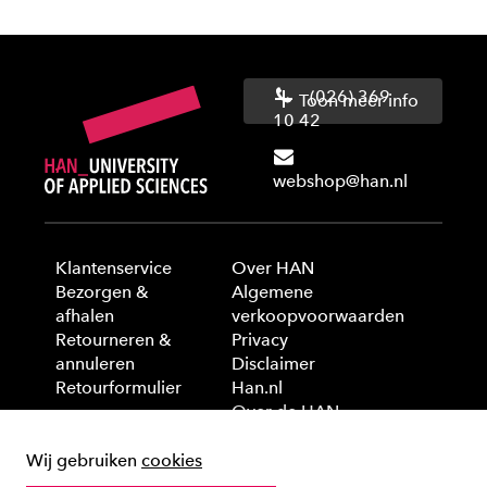
(026) 369
Toon meer info
10 42
webshop@han.nl
Klantenservice
Over HAN
Bezorgen &
Algemene
afhalen
verkoopvoorwaarden
Retourneren &
Privacy
annuleren
Disclaimer
Retourformulier
Han.nl
Over de HAN
Wij gebruiken
cookies