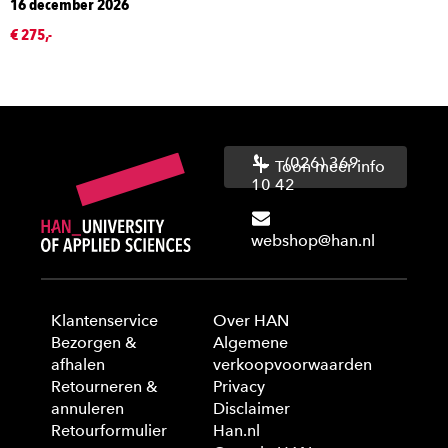
16 december 2026
€ 275,-
(026) 369
Toon meer info
10 42
webshop@han.nl
Klantenservice
Over HAN
Bezorgen &
Algemene
afhalen
verkoopvoorwaarden
Retourneren &
Privacy
annuleren
Disclaimer
Retourformulier
Han.nl