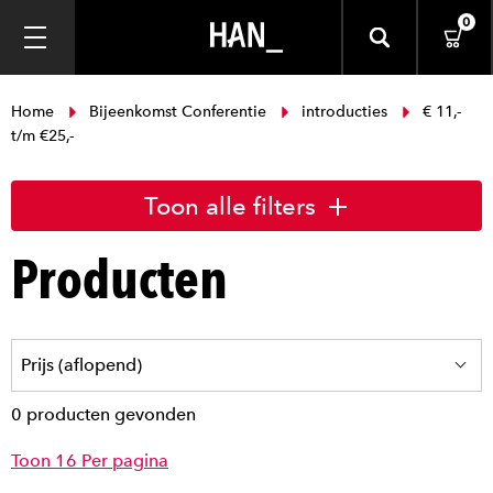
0
Home
Bijeenkomst Conferentie
introducties
€ 11,-
t/m €25,-
Toon alle filters
Producten
0 producten gevonden
Toon 16 Per pagina