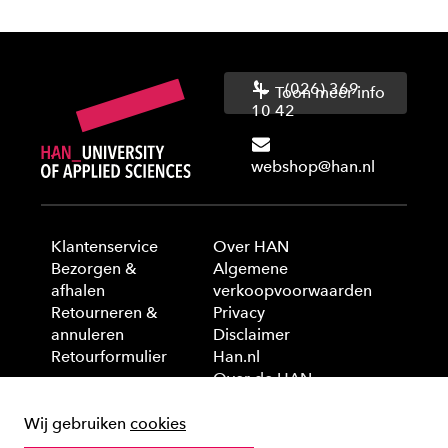
(026) 369
Toon meer info
10 42
webshop@han.nl
Klantenservice
Over HAN
Bezorgen &
Algemene
afhalen
verkoopvoorwaarden
Retourneren &
Privacy
annuleren
Disclaimer
Retourformulier
Han.nl
Over de HAN
Wij gebruiken
cookies