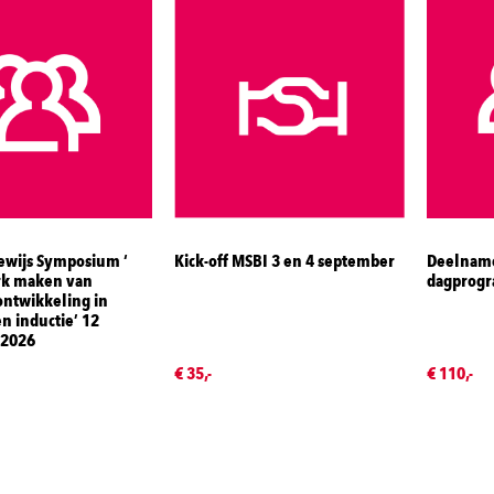
ewijs Symposium ‘
Kick-off MSBI 3 en 4 september
Deelname
k maken van
dagprogr
sontwikkeling in
n inductie’ 12
 2026
€ 35,-
€ 110,-