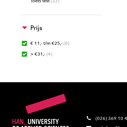
Toets test
22
Prijs
€ 11,- t/m €25,-
0
> €31,-
4
(026) 369 10 