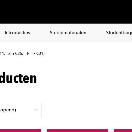
Introducties
Studiematerialen
Studentbege
11,- t/m €25,-
> €31,-
ducten