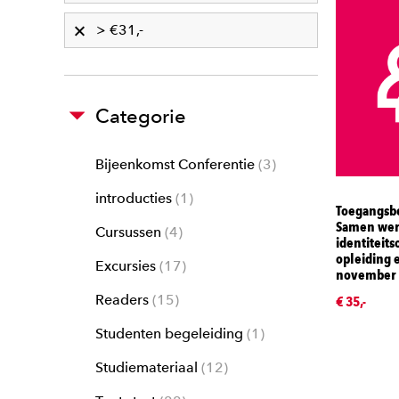
> €31,-
Categorie
Bijeenkomst Conferentie
3
introducties
1
Toegangsb
Samen wer
Cursussen
4
identiteit
opleiding e
Excursies
17
november
Readers
15
€ 35,-
Studenten begeleiding
1
Studiemateriaal
12