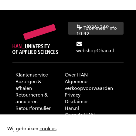
(026) 369
Toon meer info
10 42
webshop@han.nl
Klantenservice
Over HAN
Bezorgen &
Algemene
afhalen
verkoopvoorwaarden
Retourneren &
Privacy
annuleren
Disclaimer
Retourformulier
Han.nl
Over de HAN
Wij gebruiken
cookies