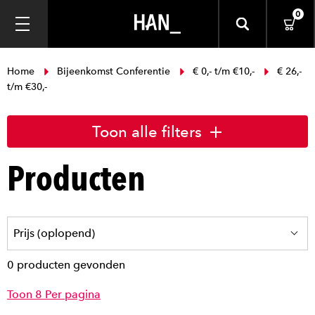
0
Home
Bijeenkomst Conferentie
€ 0,- t/m €10,-
€ 26,-
t/m €30,-
Toon alle filters
Producten
0 producten gevonden
Toon 8 Per pagina