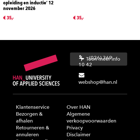
opleiding en inductie’ 12
november 2026
€ 35,-
€ 35,-
(026) 369
Toon meer info
10 42
webshop@han.nl
Klantenservice
Over HAN
Bezorgen &
Algemene
afhalen
verkoopvoorwaarden
Retourneren &
Privacy
annuleren
Disclaimer