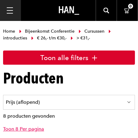
0
Home
Bijeenkomst Conferentie
Cursussen
introducties
€ 26,- t/m €30,-
> €31,-
Toon alle filters
Producten
8 producten gevonden
Toon 8 Per pagina