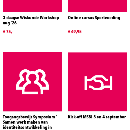
3-daagse Wiskunde Workshop -
Online cursus Sportvoeding
aug '26
€ 75,-
€ 49,95
Toegangsbewijs Symposium ‘
Kick-off MSBI 3 en 4 september
Samen werk maken van
identiteitsontwikkeling in