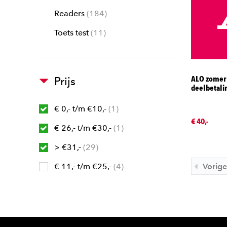
Readers
184
Toets test
11
ALO zomer
Prijs
deelbetali
€ 0,- t/m €10,-
1
€ 40,-
€ 26,- t/m €30,-
1
> €31,-
29
Vorige
€ 11,- t/m €25,-
4