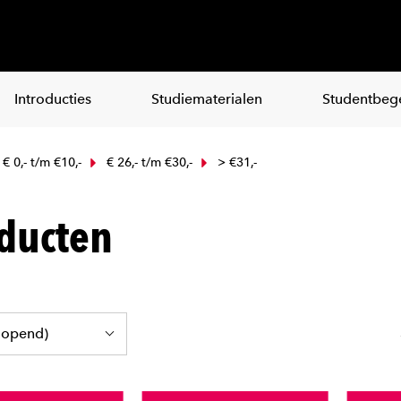
Introducties
Studiematerialen
Studentbege
€ 0,- t/m €10,-
€ 26,- t/m €30,-
> €31,-
ducten