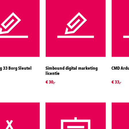
g 33 Borg Sleutel
Simbound digital marketing
CMD Ardu
licentie
€ 30,-
€ 33,-