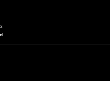
42
nl
© 2025 HAN University of Applied Sciences