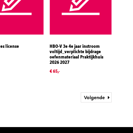
es license
HBO-V 3e 4e jaar instroom
voltijd_verplichte bijdrage
oefenmateriaal Praktijkhuis
2026 2027
€ 65,-
Volgende