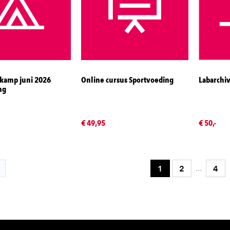
kamp juni 2026
Online cursus Sportvoeding
Labarchiv
ng
€ 49,95
€ 50,-
...
1
2
4