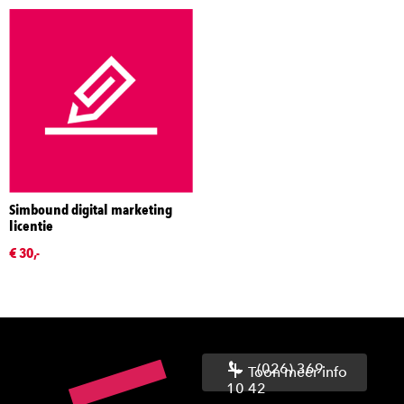
Simbound digital marketing
licentie
€ 30,-
(026) 369
Toon meer info
10 42