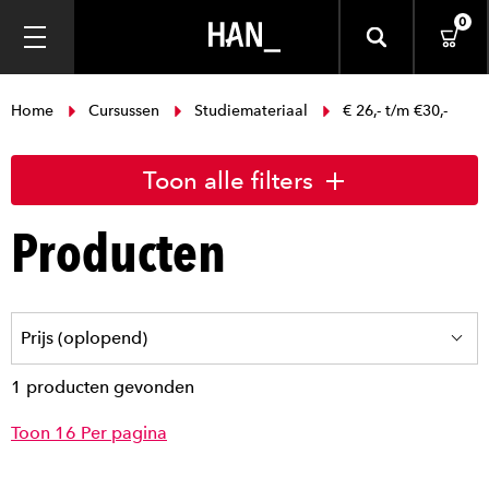
0
Home
Cursussen
Studiemateriaal
€ 26,- t/m €30,-
Toon alle filters
Producten
1 producten gevonden
Toon 16 Per pagina