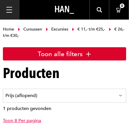
0
Home
Cursussen
Excursies
€ 11,- t/m €25,-
€ 26,-
t/m €30,-
Toon alle filters
Producten
1 producten gevonden
Toon 8 Per pagina