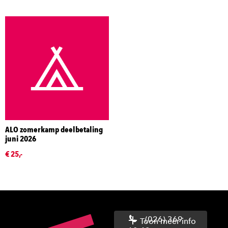
ALO zomerkamp deelbetaling
juni 2026
€ 25,-
(026) 369
Toon meer info