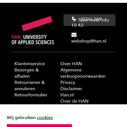
(026) 369
Toon meer info
10 42
webshop@han.nl
Klantenservice
Over HAN
Bezorgen &
Algemene
afhalen
verkoopvoorwaarden
Retourneren &
Privacy
annuleren
Disclaimer
Retourformulier
Han.nl
Over de HAN
Wij gebruiken
cookies
© 2025 HAN University of Applied Sciences