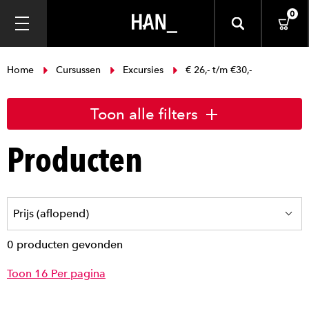
0
Home
Cursussen
Excursies
€ 26,- t/m €30,-
Toon alle filters
Producten
0 producten gevonden
Toon 16 Per pagina