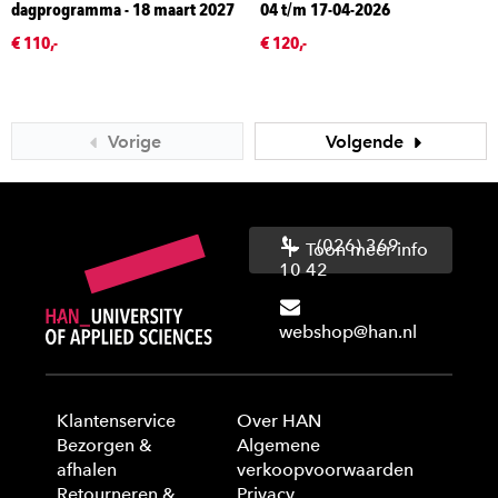
dagprogramma - 18 maart 2027
04 t/m 17-04-2026
€ 110,-
€ 120,-
Vorige
Volgende
(026) 369
Toon meer info
10 42
webshop@han.nl
Klantenservice
Over HAN
Bezorgen &
Algemene
afhalen
verkoopvoorwaarden
Retourneren &
Privacy