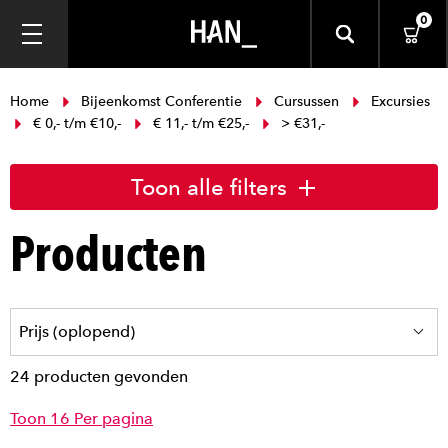
0
Home
Bijeenkomst Conferentie
Cursussen
Excursies
€ 0,- t/m €10,-
€ 11,- t/m €25,-
> €31,-
Toon alle filters
Producten
24 producten gevonden
Toon 16 Per pagina