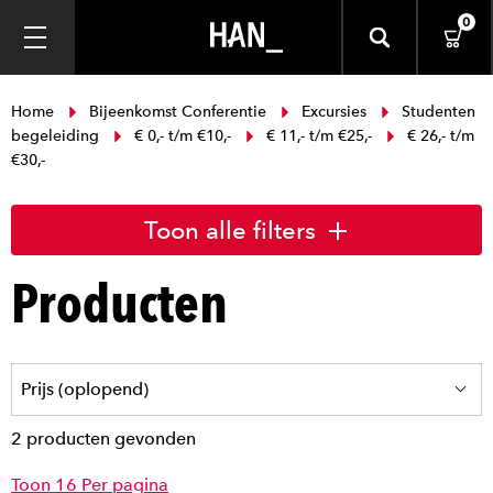
0
Home
Bijeenkomst Conferentie
Excursies
Studenten
begeleiding
€ 0,- t/m €10,-
€ 11,- t/m €25,-
€ 26,- t/m
€30,-
Toon alle filters
Producten
2 producten gevonden
Toon 16 Per pagina