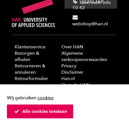
(026) 369
Toon meer info
10 42
webshop@han.nl
Klantenservice
Over HAN
Bezorgen &
Algemene
afhalen
verkoopvoorwaarden
Retourneren &
Privacy
annuleren
Disclaimer
Retourformulier
Han.nl
Over de HAN
Wij gebruiken
cookies
© 2025 HAN University of Applied Sciences
Alle cookies toestaan