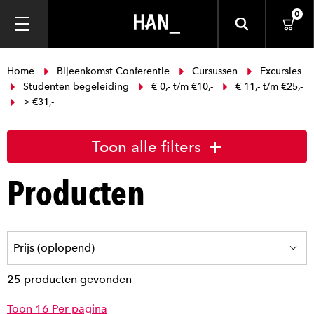
0
Home
Bijeenkomst Conferentie
Cursussen
Excursies
Studenten begeleiding
€ 0,- t/m €10,-
€ 11,- t/m €25,-
> €31,-
Toon alle filters
Producten
25 producten gevonden
Toon 16 Per pagina