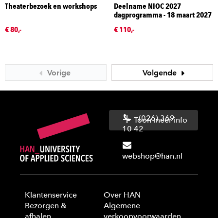
Theaterbezoek en workshops
Deelname NIOC 2027
dagprogramma - 18 maart 2027
€ 80,-
€ 110,-
Vorige
Volgende
(026) 369
Toon meer info
10 42
webshop@han.nl
Klantenservice
Over HAN
Bezorgen &
Algemene
afhalen
verkoopvoorwaarden