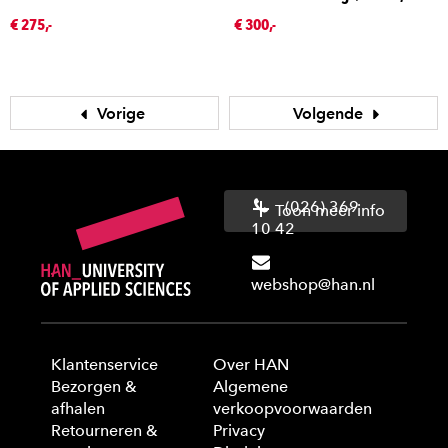
€ 275,-
€ 300,-
Vorige
Volgende
(026) 369
Toon meer info
10 42
webshop@han.nl
Klantenservice
Over HAN
Bezorgen &
Algemene
afhalen
verkoopvoorwaarden
Retourneren &
Privacy