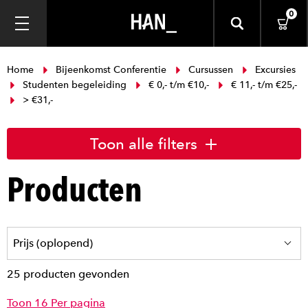
0
Home
Bijeenkomst Conferentie
Cursussen
Excursies
Studenten begeleiding
€ 0,- t/m €10,-
€ 11,- t/m €25,-
> €31,-
Toon alle filters
Producten
25 producten gevonden
Toon 16 Per pagina