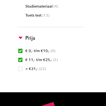
Studiemateriaal
4
Toets test
13
Prijs
€ 0,- t/m €10,-
0
€ 11,- t/m €25,-
2
> €31,-
23