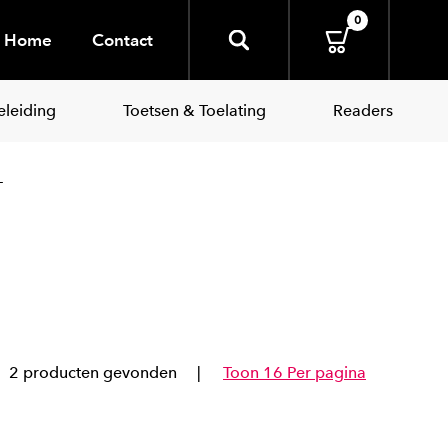
0
Home
Contact
leiding
Toetsen & Toelating
Readers
-
2 producten gevonden
Toon 16 Per pagina