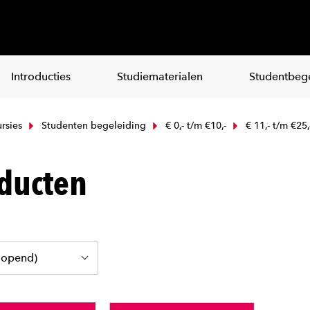
Introducties
Studiematerialen
Studentbege
rsies
Studenten begeleiding
€ 0,- t/m €10,-
€ 11,- t/m €25,
ducten