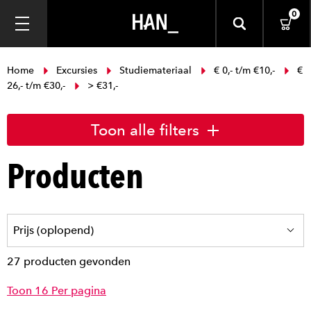
0
Home
Excursies
Studiemateriaal
€ 0,- t/m €10,-
€
26,- t/m €30,-
> €31,-
Toon alle filters
Producten
27 producten gevonden
Toon 16 Per pagina