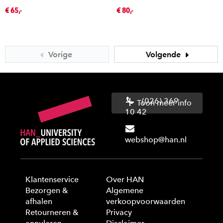
€ 65,-
€ 80,-
Vorige
Volgende
(026) 369
Toon meer info
10 42
webshop@han.nl
Klantenservice
Over HAN
Bezorgen &
Algemene
afhalen
verkoopvoorwaarden
Retourneren &
Privacy