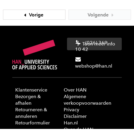
Vorige
Volgende
(026) 369
Toon meer info
10 42
webshop@han.nl
Klantenservice
Over HAN
Bezorgen &
Algemene
afhalen
verkoopvoorwaarden
Retourneren &
Privacy
annuleren
Disclaimer
Retourformulier
Han.nl
Over de HAN