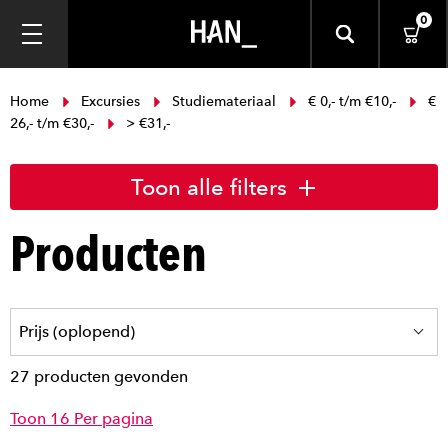
0
Home
Excursies
Studiemateriaal
€ 0,- t/m €10,-
€
26,- t/m €30,-
> €31,-
Toon alle filters
Producten
27 producten gevonden
Toon 16 Per pagina