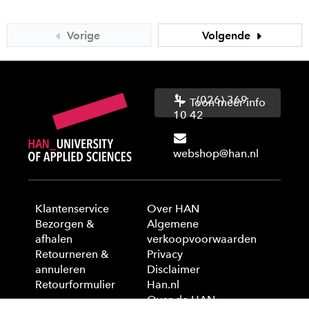
Vorige
Volgende
(026) 369
Toon meer info
10 42
webshop@han.nl
Klantenservice
Over HAN
Bezorgen &
Algemene
afhalen
verkoopvoorwaarden
Retourneren &
Privacy
annuleren
Disclaimer
Retourformulier
Han.nl
Over de HAN