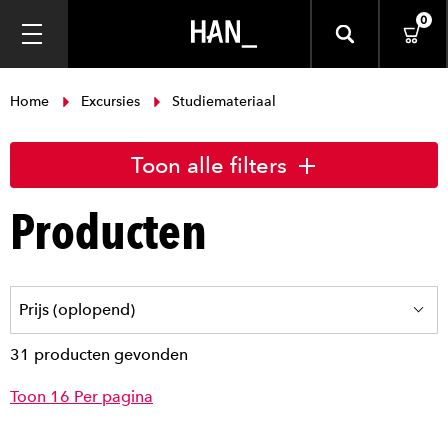
0
Home
Excursies
Studiemateriaal
Toon alle filters
Producten
31 producten gevonden
Toon 16 Per pagina