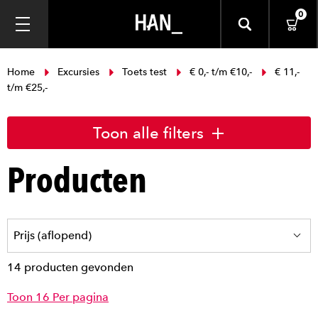
0
Home
Excursies
Toets test
€ 0,- t/m €10,-
€ 11,-
t/m €25,-
Toon alle filters
Producten
14 producten gevonden
Toon 16 Per pagina