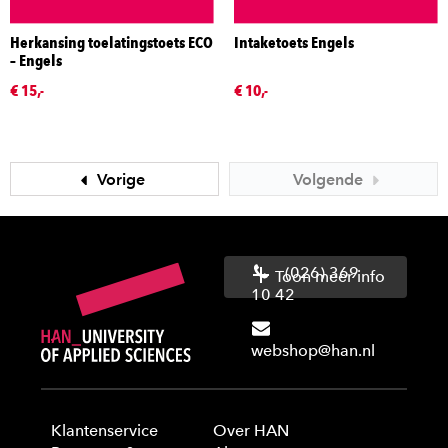
Herkansing toelatingstoets ECO
Intaketoets Engels
– Engels
€ 15,-
€ 10,-
Vorige
Volgende
(026) 369
Toon meer info
10 42
webshop@han.nl
Klantenservice
Over HAN