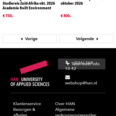
Studiereis Zuid-Afrika okt. 2026
oktober 2026
Academie Built Environment
€ 750,-
€ 800,-
Vorige
Volgende
(026) 369
Toon meer info
10 42
webshop@han.nl
Klantenservice
Over HAN
Bezorgen &
Algemene
afhalen
verkoopvoorwaarden