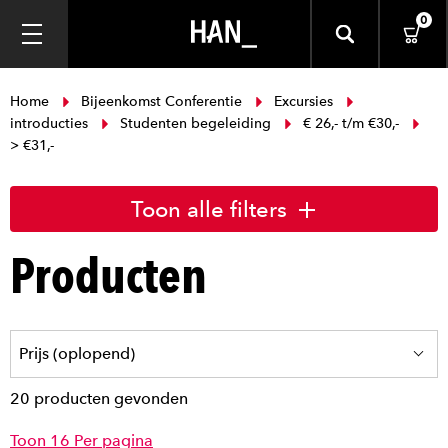
0
Home
Bijeenkomst Conferentie
Excursies
introducties
Studenten begeleiding
€ 26,- t/m €30,-
> €31,-
Toon alle filters
Producten
20 producten gevonden
Toon 16 Per pagina