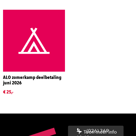
ALO zomerkamp deelbetaling
juni 2026
€ 25,-
(026) 369
Toon meer info