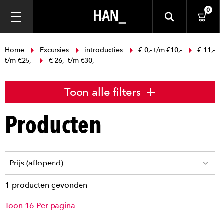
0
Home
Excursies
introducties
€ 0,- t/m €10,-
€ 11,-
t/m €25,-
€ 26,- t/m €30,-
Toon alle filters
Producten
1 producten gevonden
Toon 16 Per pagina