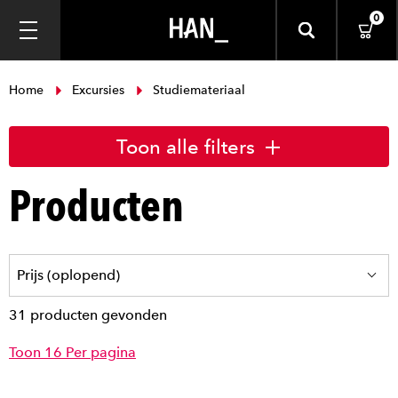
0
Home
Excursies
Studiemateriaal
Toon alle filters
Producten
31 producten gevonden
Toon 16 Per pagina