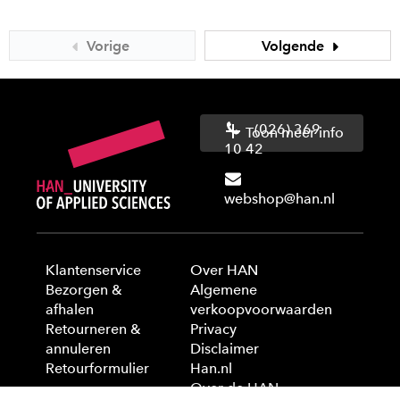
Vorige
Volgende
(026) 369
Toon meer info
10 42
webshop@han.nl
Klantenservice
Over HAN
Bezorgen &
Algemene
afhalen
verkoopvoorwaarden
Retourneren &
Privacy
annuleren
Disclaimer
Retourformulier
Han.nl
Over de HAN