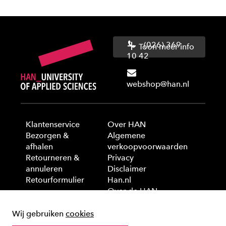
(026) 369
Toon meer info
10 42
webshop@han.nl
Klantenservice
Over HAN
Bezorgen &
Algemene
afhalen
verkoopvoorwaarden
Retourneren &
Privacy
annuleren
Disclaimer
Retourformulier
Han.nl
Over de HAN
Wij gebruiken
cookies