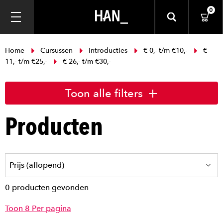
0
Home
Cursussen
introducties
€ 0,- t/m €10,-
€
11,- t/m €25,-
€ 26,- t/m €30,-
Toon alle filters
Producten
0 producten gevonden
Toon 8 Per pagina