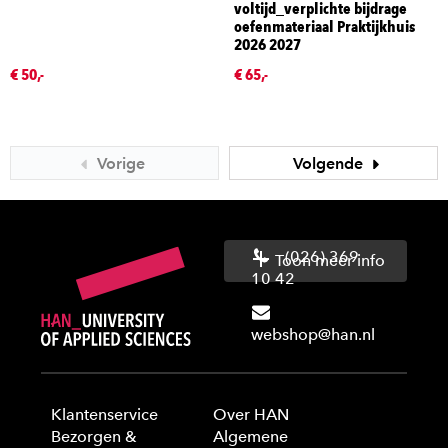
voltijd_verplichte bijdrage
oefenmateriaal Praktijkhuis
2026 2027
€ 50,-
€ 65,-
Vorige
Volgende
(026) 369
Toon meer info
10 42
webshop@han.nl
Klantenservice
Over HAN
Bezorgen &
Algemene