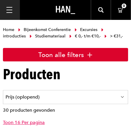
0
Home
Bijeenkomst Conferentie
Excursies
introducties
Studiemateriaal
€ 0,- t/m €10,-
> €31,-
Toon alle filters
Producten
30 producten gevonden
Toon 16 Per pagina