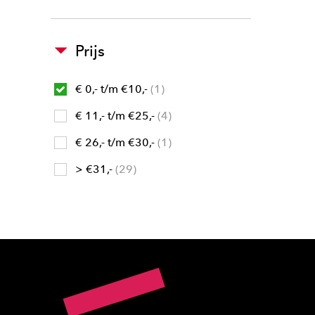
Prijs
€ 0,- t/m €10,-
1
€ 11,- t/m €25,-
4
€ 26,- t/m €30,-
1
> €31,-
29