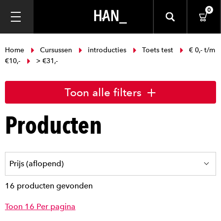
0
Home
Cursussen
introducties
Toets test
€ 0,- t/m
€10,-
> €31,-
Toon alle filters
Producten
16 producten gevonden
Toon 16 Per pagina