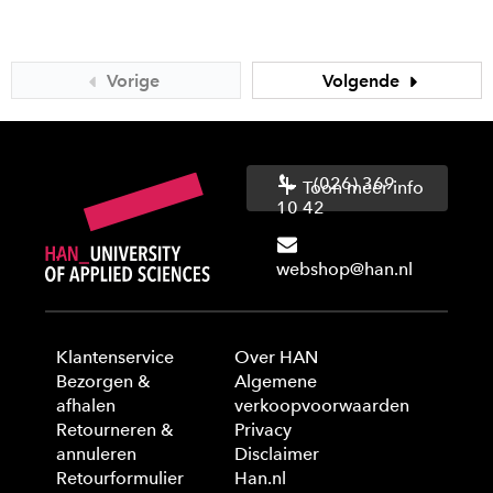
Vorige
Volgende
(026) 369
Toon meer info
10 42
webshop@han.nl
Klantenservice
Over HAN
Bezorgen &
Algemene
afhalen
verkoopvoorwaarden
Retourneren &
Privacy
annuleren
Disclaimer
Retourformulier
Han.nl